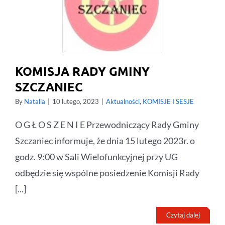
KOMISJA RADY GMINY
SZCZANIEC
By
Natalia
|
10 lutego, 2023
|
Aktualności
,
KOMISJE I SESJE
O G Ł O S Z E N I E Przewodniczący Rady Gminy
Szczaniec informuje, że dnia 15 lutego 2023r. o
godz. 9:00 w Sali Wielofunkcyjnej przy UG
odbędzie się wspólne posiedzenie Komisji Rady
[...]
Czytaj dalej