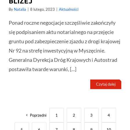
BLIŻEJ
By
Natalia
|
8 lutego, 2023
|
Aktualności
Ponad roczne negocjacje szczęśliwie zakończyły
się podpisaniem aktu notarialnego na przejęcie
gruntu pod zabezpieczenie zjazdu z drogi krajowej
Nr 92 na strefę inwestycyjną w Myszęcinie.
Generalna Dyrekcja Dróg Krajowych i Autostrad
postawiła twarde warunki, [...]
Czytaj dalej
Poprzedni
1
2
3
4
5
6
7
8
9
10