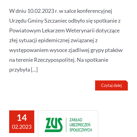
W dniu 10.02.2023 r. w salce konferencyjnej
Urzędu Gminy Szczaniec odbyło się spotkanie z
Powiatowym Lekarzem Weterynarii dotyczące
złej sytuacji epidemicznej związanej z
występowaniem wysoce zjadliwej grypy ptaków
na terenie Rzeczypospolitej. Na spotkanie
przybyła [...]
Czytaj dalej
14
02.2023