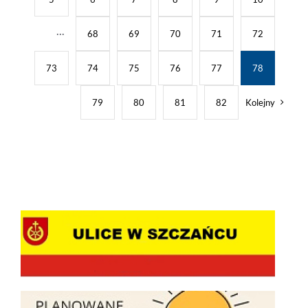
···
68
69
70
71
72
73
74
75
76
77
78
79
80
81
82
Kolejny