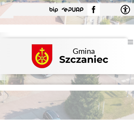
Przejdź
BIP
EPUAP
Facebook
do
zawartości
Gmina
Szczaniec