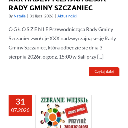
RADY GMINY SZCZANIEC
By
Natalia
|
31 lipca, 2026
|
Aktualności
O G Ł O S Z E N I E Przewodnicząca Rady Gminy
Szczaniec zwołuje XXX nadzwyczajną sesję Rady
Gminy Szczaniec, która odbędzie się dnia 3
sierpnia 2026r. o godz. 15:00 w Sali przy [...]
Czytaj dalej
31
07.2026