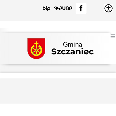
Przejdź
BIP
EPUAP
Facebook
do
zawartości
Gmina
Szczaniec