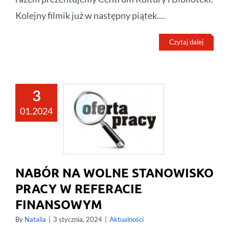
Kolejny filmik już w następny piątek....
Czytaj dalej
3
01.2024
NABÓR NA WOLNE STANOWISKO
PRACY W REFERACIE
FINANSOWYM
By
Natalia
|
3 stycznia, 2024
|
Aktualności