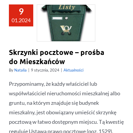
9
01.2024
Skrzynki pocztowe – prośba
do Mieszkańców
By
Natalia
|
9 stycznia, 2024
|
Aktualności
Przypominamy, że każdy właściciel lub
współwłaściciel nieruchomości mieszkalnej albo
gruntu, na którym znajduje się budynek
mieszkalny, jest obowiązany umieścić skrzynkę
pocztową w łatwo dostępnym miejscu. Tą kwestię
reguluje Ustawa prawo pocztowe (poz. 1529).