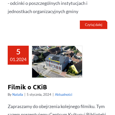
- odcinki o poszczególnych instytucjach i
jednostkach organizacyjnych gminy
Czytaj dalej
5
01.2024
Filmik o CKiB
By
Natalia
|
5 stycznia, 2024
|
Aktualności
Zapraszamy do obejrzenia kolejnego filmiku. Tym
razem prezentujemy Centrum Kultury i Biblioteki.