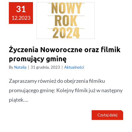
31
12.2023
Życzenia Noworoczne oraz filmik
promujący gminę
By
Natalia
|
31 grudnia, 2023
|
Aktualności
Zapraszamy również do obejrzenia filmiku
promującego gminę: Kolejny filmik już w następny
piątek….
Czytaj dalej