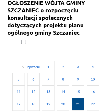
OGŁOSZENIE WÓJTA GMINY
SZCZANIEC o rozpoczęciu
konsultacji społecznych
dotyczących projektu planu
ogólnego gminy Szczaniec
[...]
Poprzedni
1
2
3
4
5
6
7
8
9
10
11
12
13
14
15
16
17
18
19
20
21
22