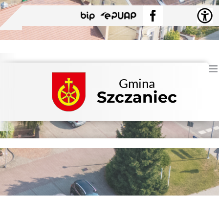
Przejdź
BIP
EPUAP
Facebook
do
zawartości
Gmina
Szczaniec