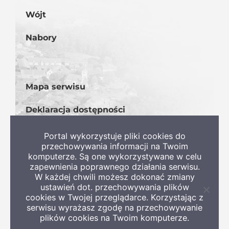
Wójt
Nabory
Mapa serwisu
Deklaracja dostępności
BIP
Portal wykorzystuje pliki cookies do
przechowywania informacji na Twoim
komputerze. Są one wykorzystywane w celu
zapewnienia poprawnego działania serwisu.
W każdej chwili możesz dokonać zmiany
ustawień dot. przechowywania plików
Zamkni
cookies w Twojej przeglądarce. Korzystając z
informa
serwisu wyrażasz zgodę na przechowywanie
o
Copyright 2022 Gmina Szczaniec
plików cookies na Twoim komputerze.
ciastec