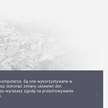
m komputerze. Są one wykorzystywane w
esz dokonać zmiany ustawień dot.
wisu wyrażasz zgodę na przechowywanie
.
Zamkni
informa
o
ciastec