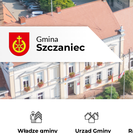
Przejdź
do
zawartości
Gmina
Szczaniec
Władze gminy
Urząd Gminy
R