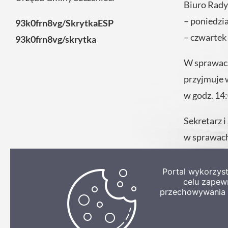
Biuro Rady
– poniedzi
93k0frn8vg/SkrytkaESP
– czwartek
93k0frn8vg/skrytka
W sprawach
przyjmuje 
w godz. 14
Sekretarz i
w sprawach
codziennie
Urzędu.
Portal wykorzys
celu zapew
przechowywania p