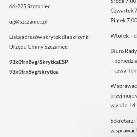
Środa 7:00
66-225 Szczaniec
Czwartek 7
Piątek 7:00
ug@szczaniec.pl
Wtorek – d
Lista adresów skrytek dla skrzynki
Urzędu Gminy Szczaniec:
Biuro Rady
– poniedzi
93k0frn8vg/SkrytkaESP
– czwartek
93k0frn8vg/skrytka
W sprawach
przyjmuje 
w godz. 14
Sekretarz i
w sprawach