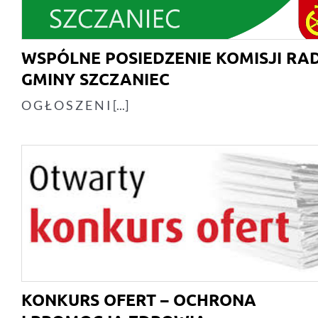
WSPÓLNE POSIEDZENIE KOMISJI RA
GMINY SZCZANIEC
O G Ł O S Z E N I [...]
KONKURS OFERT – OCHRONA