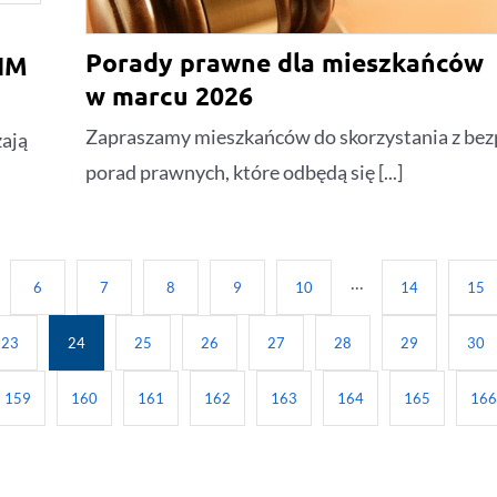
Porady prawne dla mieszkańców
IM
w marcu 2026
Zapraszamy mieszkańców do skorzystania z bez
ają
porad prawnych, które odbędą się [...]
6
7
8
9
10
···
14
15
23
24
25
26
27
28
29
30
159
160
161
162
163
164
165
16