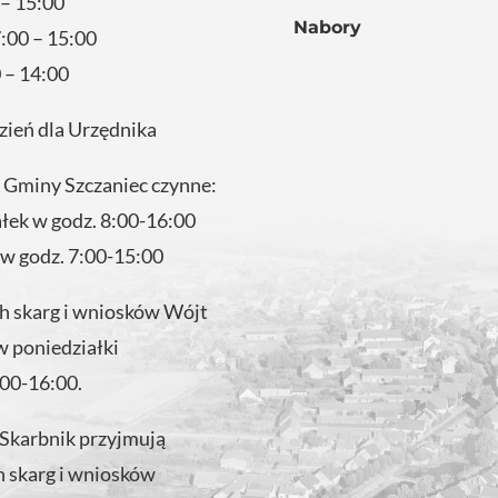
 – 15:00
Nabory
:00 – 15:00
 – 14:00
zień dla Urzędnika
 Gminy Szczaniec czynne:
ałek w godz. 8:00-16:00
 w godz. 7:00-15:00
 skarg i wniosków Wójt
w poniedziałki
:00-16:00.
 Skarbnik przyjmują
 skarg i wniosków