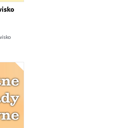
wisko
wisko