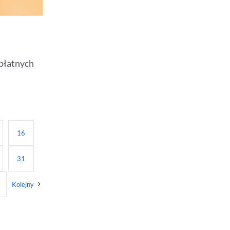
płatnych
16
31
6
Kolejny