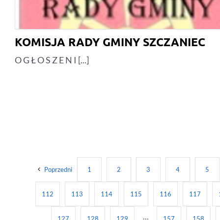
KOMISJA RADY GMINY SZCZANIEC
O G Ł O S Z E N I [...]
Poprzedni
1
2
3
4
5
112
113
114
115
116
117
127
128
129
···
157
158