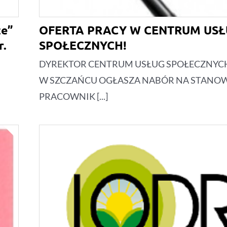
ze”
OFERTA PRACY W CENTRUM US
r.
SPOŁECZNYCH!
DYREKTOR CENTRUM USŁUG SPOŁECZNYC
W SZCZAŃCU OGŁASZA NABÓR NA STANO
PRACOWNIK [...]