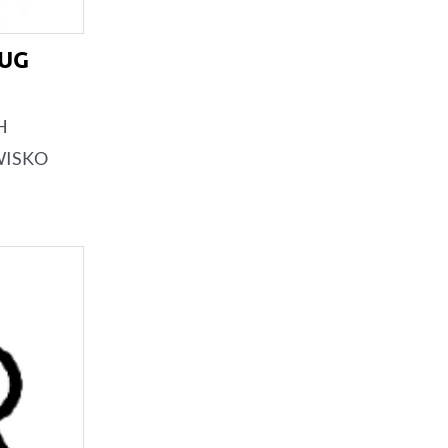
ŁUG
H
WISKO