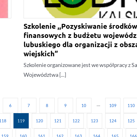
Szkolenie ,,Pozyskiwanie środkó
finansowych z budżetu wojewód
lubuskiego dla organizacji z obs
wiejskich”
Szkolenie organizowane jest we współpracy z 
Województwa [...]
6
7
8
9
10
···
109
110
118
119
120
121
122
123
124
125
159
160
161
162
163
164
165
16