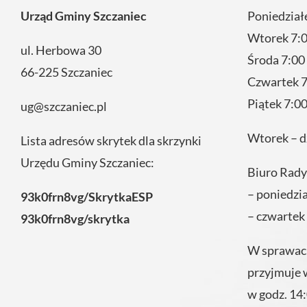
Urząd Gminy Szczaniec
Poniedział
Wtorek 7:0
ul. Herbowa 30
Środa 7:00
66-225 Szczaniec
Czwartek 7
Piątek 7:00
ug@szczaniec.pl
Wtorek – d
Lista adresów skrytek dla skrzynki
Urzędu Gminy Szczaniec:
Biuro Rady
– poniedzi
93k0frn8vg/SkrytkaESP
– czwartek
93k0frn8vg/skrytka
W sprawach
przyjmuje 
w godz. 14