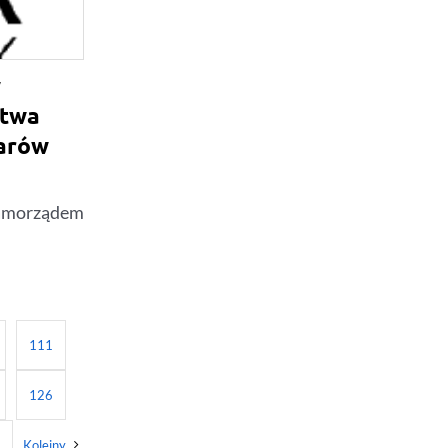
w
ztwa
zarów
Samorządem
111
126
6
Kolejny