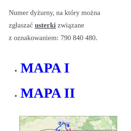
Numer dyżurny, na który można
zgłaszać
usterki
związane
z oznakowaniem: 790 840 480.
MAPA I
MAPA II