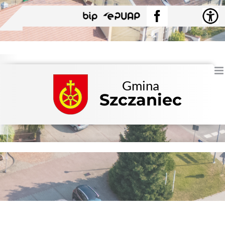
Przejdź
BIP
EPUAP
Facebook
do
zawartości
Gmina
Szczaniec