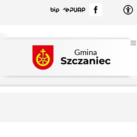
Przejdź
BIP
EPUAP
Facebook
do
zawartości
Gmina
Szczaniec