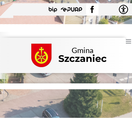
Przejdź
BIP
EPUAP
Facebook
do
zawartości
Gmina
Szczaniec