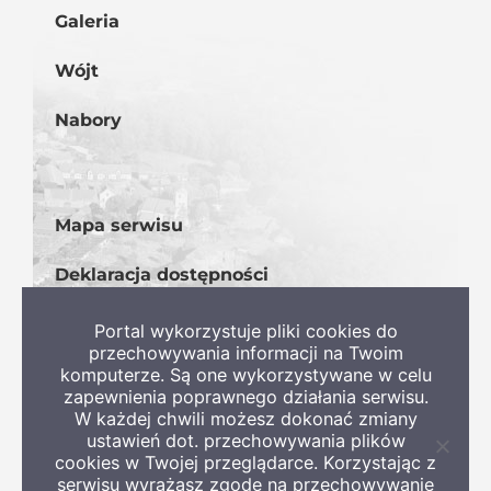
Galeria
Wójt
Nabory
Mapa serwisu
Deklaracja dostępności
BIP
Portal wykorzystuje pliki cookies do
przechowywania informacji na Twoim
komputerze. Są one wykorzystywane w celu
zapewnienia poprawnego działania serwisu.
W każdej chwili możesz dokonać zmiany
ustawień dot. przechowywania plików
Zamkni
cookies w Twojej przeglądarce. Korzystając z
informa
serwisu wyrażasz zgodę na przechowywanie
o