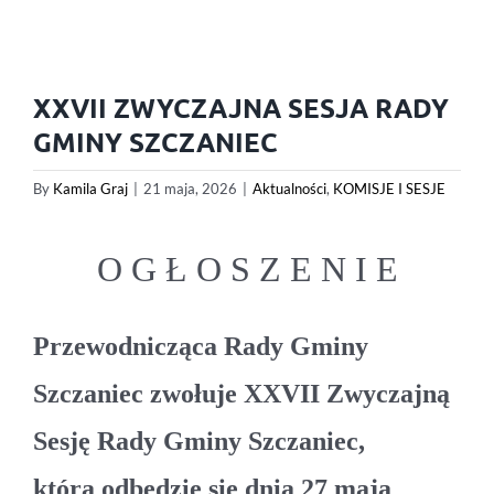
XXVII ZWYCZAJNA SESJA RADY
GMINY SZCZANIEC
By
Kamila Graj
|
21 maja, 2026
|
Aktualności
,
KOMISJE I SESJE
O G Ł O S Z E N I E
Przewodnicząca Rady Gminy
Szczaniec zwołuje XXVII Zwyczajną
Sesję Rady Gminy Szczaniec,
która odbędzie się dnia 27 maja