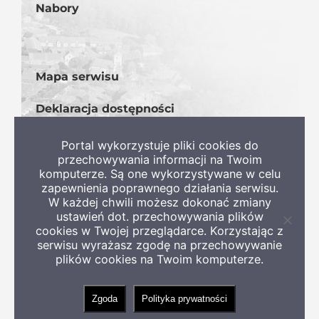
Nabory
Mapa serwisu
Deklaracja dostępności
BIP
Portal wykorzystuje pliki cookies do
przechowywania informacji na Twoim
komputerze. Są one wykorzystywane w celu
zapewnienia poprawnego działania serwisu.
W każdej chwili możesz dokonać zmiany
ustawień dot. przechowywania plików
Zamkni
cookies w Twojej przeglądarce. Korzystając z
informa
serwisu wyrażasz zgodę na przechowywanie
o
Copyright 2022 Gmina Szczaniec
plików cookies na Twoim komputerze.
ciastec
Zgoda
Polityka prywatności