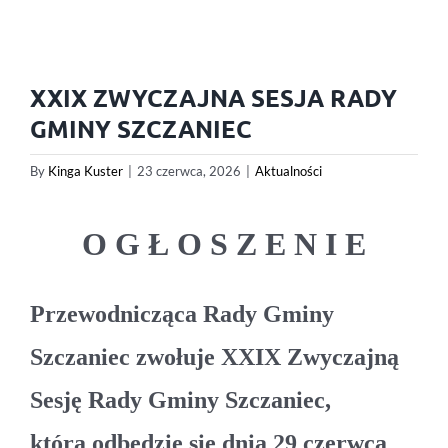
XXIX ZWYCZAJNA SESJA RADY
GMINY SZCZANIEC
By
Kinga Kuster
|
23 czerwca, 2026
|
Aktualności
O G Ł O S Z E N I E
Przewodnicząca Rady Gminy
Szczaniec zwołuje XXIX Zwyczajną
Sesję Rady Gminy Szczaniec,
która odbędzie się dnia 29 czerwca