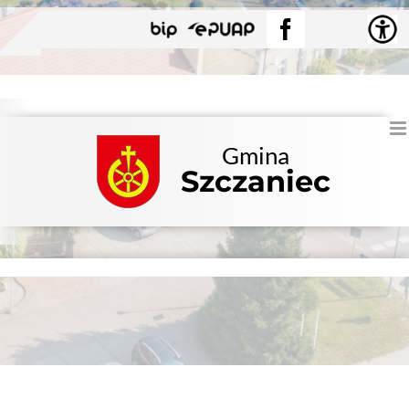
Przejdź
BIP
EPUAP
Facebook
do
zawartości
Gmina
Szczaniec