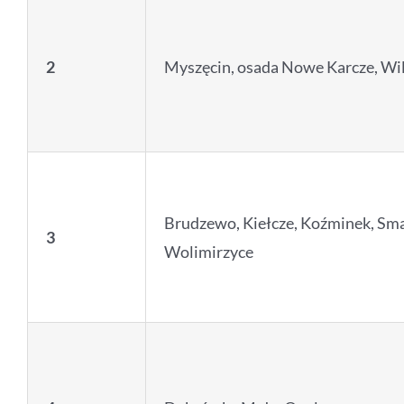
2
Myszęcin, osada Nowe Karcze, Wi
Brudzewo, Kiełcze, Koźminek, Sm
3
Wolimirzyce