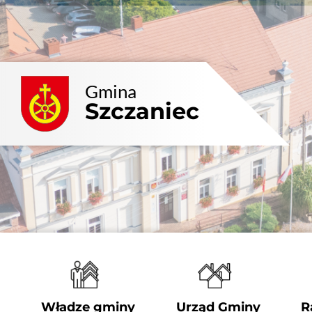
Przejdź
do
zawartości
Gmina
Szczaniec
Władze gminy
Urząd Gminy
R