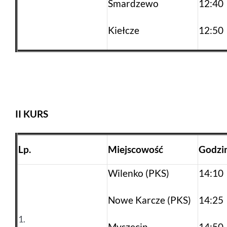
Smardzewo
12:40
Kiełcze
12:50
II KURS
Lp.
Miejscowość
Godzi
Wilenko (PKS)
14:10
Nowe Karcze (PKS)
14:25
1.