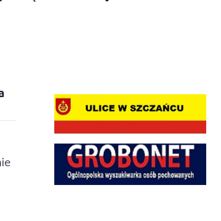
a
nie