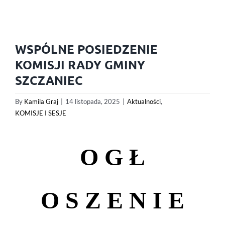
WSPÓLNE POSIEDZENIE
KOMISJI RADY GMINY
SZCZANIEC
By
Kamila Graj
|
14 listopada, 2025
|
Aktualności
,
KOMISJE I SESJE
O G Ł
O S Z E N I E