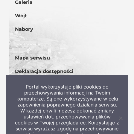
Galeria
Wójt
Nabory
Mapa serwisu
Deklaracja dostępności
BIP
Portal wykorzystuje pliki cookies do
przechowywania informacji na Twoim
komputerze. Są one wykorzystywane w celu
zapewnienia poprawnego działania serwisu.
W każdej chwili możesz dokonać zmiany
ustawień dot. przechowywania plików
Zamkni
cookies w Twojej przeglądarce. Korzystając z
informa
serwisu wyrażasz zgodę na przechowywanie
o
Copyright 2022 Gmina Szczaniec
ciastec