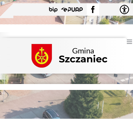
Przejdź
BIP
EPUAP
Facebook
do
zawartości
Gmina
Szczaniec