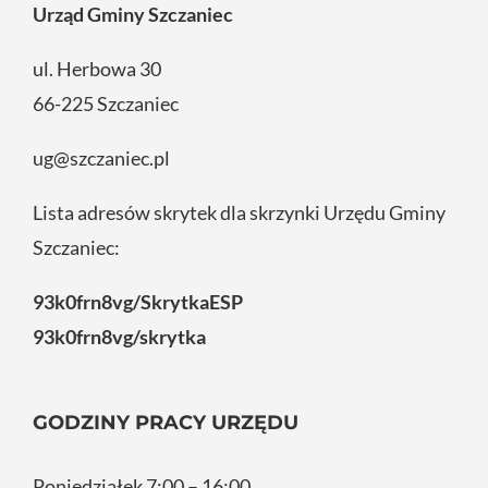
Urząd Gminy Szczaniec
ul. Herbowa 30
66-225 Szczaniec
ug@szczaniec.pl
Lista adresów skrytek dla skrzynki Urzędu Gminy
Szczaniec:
93k0frn8vg/SkrytkaESP
93k0frn8vg/skrytka
GODZINY PRACY URZĘDU
Poniedziałek 7:00 – 16:00