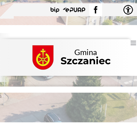
Przejdź
BIP
EPUAP
Facebook
do
zawartości
Gmina
Szczaniec