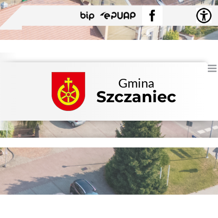
Przejdź
BIP
EPUAP
Facebook
do
zawartości
Gmina
Szczaniec