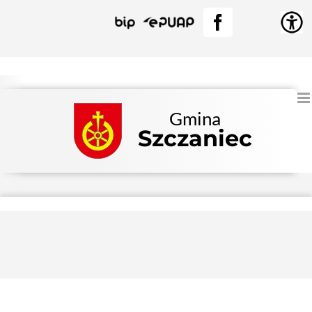
Przejdź
BIP
EPUAP
Facebook
do
zawartości
Gmina
Szczaniec