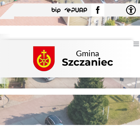
Przejdź
BIP
EPUAP
Facebook
do
zawartości
Gmina
Szczaniec