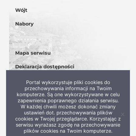
Wójt
Nabory
Mapa serwisu
Deklaracja dostępności
BIP
Portal wykorzystuje pliki cookies do
przechowywania informacji na Twoim
komputerze. Są one wykorzystywane w celu
zapewnienia poprawnego działania serwisu.
W każdej chwili możesz dokonać zmiany
ustawień dot. przechowywania plików
Zamkni
cookies w Twojej przeglądarce. Korzystając z
informa
serwisu wyrażasz zgodę na przechowywanie
o
plików cookies na Twoim komputerze.
ciastec
Copyright 2022 Gmina Szczaniec