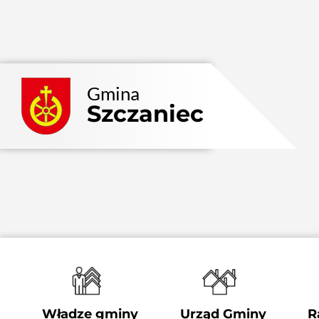
Przejdź
do
zawartości
Gmina
Szczaniec
Władze gminy
Urząd Gminy
R