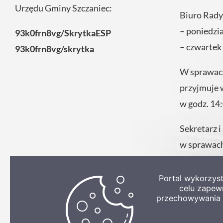
Urzędu Gminy Szczaniec:
Biuro Rady
– poniedzi
93k0frn8vg/SkrytkaESP
– czwartek
93k0frn8vg/skrytka
W sprawach
przyjmuje 
w godz. 14
Sekretarz i
w sprawach
codziennie
Urzędu.
Portal wykorzys
celu zapew
przechowywania p