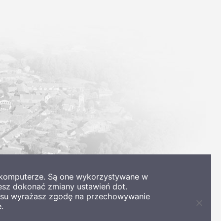
m komputerze. Są one wykorzystywane w
esz dokonać zmiany ustawień dot.
wisu wyrażasz zgodę na przechowywanie
.
Zamkni
informa