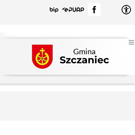
Przejdź
BIP
EPUAP
Facebook
do
zawartości
Gmina
Szczaniec