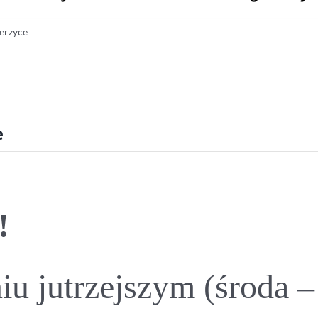
erzyce
e
!
iu jutrzejszym (środa –