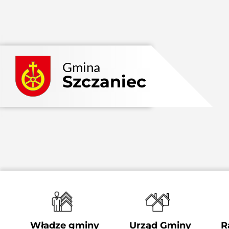
Przejdź
do
zawartości
Gmina
Szczaniec
Władze gminy
Urząd Gminy
R