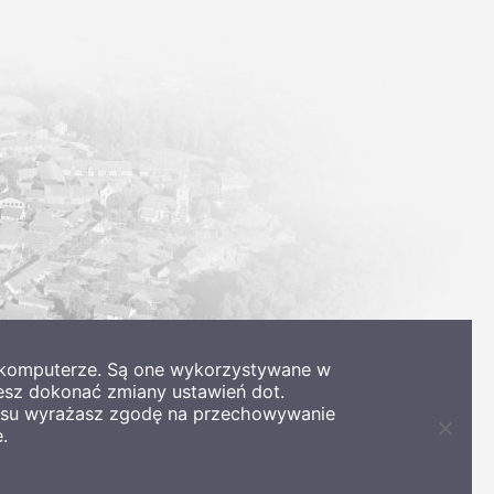
m komputerze. Są one wykorzystywane w
esz dokonać zmiany ustawień dot.
wisu wyrażasz zgodę na przechowywanie
.
Zamkni
informa
o
ciastec