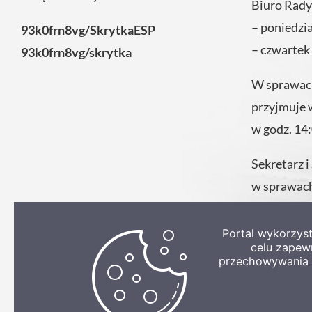
Biuro Rady
– poniedzi
93k0frn8vg/SkrytkaESP
– czwartek
93k0frn8vg/skrytka
W sprawach
przyjmuje 
w godz. 14
Sekretarz i
w sprawach
codziennie
Urzędu.
Portal wykorzys
celu zapew
przechowywania p