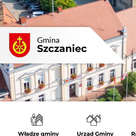
Przejdź
do
zawartości
Gmina
Szczaniec
Władze gminy
Urząd Gminy
R