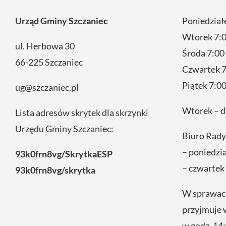
Urząd Gminy Szczaniec
Poniedział
Wtorek 7:0
ul. Herbowa 30
Środa 7:00
66-225 Szczaniec
Czwartek 7
Piątek 7:00
ug@szczaniec.pl
Wtorek – d
Lista adresów skrytek dla skrzynki
Urzędu Gminy Szczaniec:
Biuro Rady
– poniedzi
93k0frn8vg/SkrytkaESP
– czwartek
93k0frn8vg/skrytka
W sprawach
przyjmuje 
w godz. 14