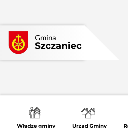
Przejdź
do
zawartości
Gmina
Szczaniec
Władze gminy
Urząd Gminy
R