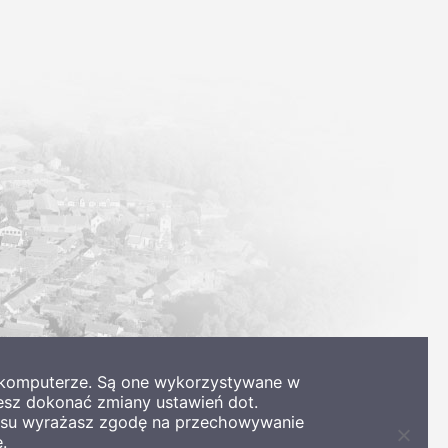
m komputerze. Są one wykorzystywane w
esz dokonać zmiany ustawień dot.
wisu wyrażasz zgodę na przechowywanie
.
Zamkni