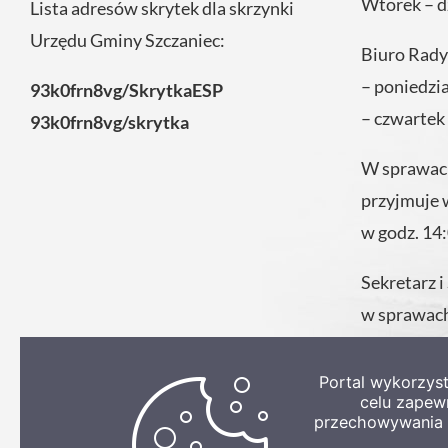
Wtorek – d
Lista adresów skrytek dla skrzynki
Urzędu Gminy Szczaniec:
Biuro Rady
– poniedzi
93k0frn8vg/SkrytkaESP
– czwartek
93k0frn8vg/skrytka
W sprawach
przyjmuje 
w godz. 14
Sekretarz i
w sprawach
codziennie
Urzędu.
Portal wykorzys
celu zapew
przechowywania p