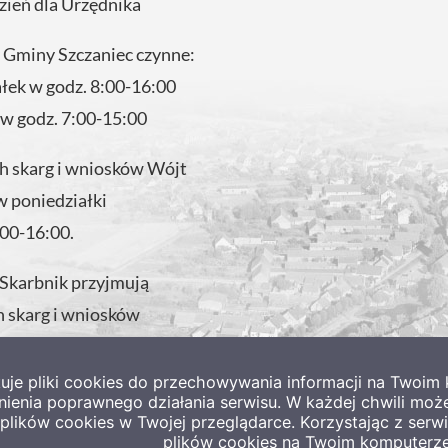
zień dla Urzędnika
 Gminy Szczaniec czynne:
ałek w godz. 8:00-16:00
 w godz. 7:00-15:00
 skarg i wniosków Wójt
w poniedziałki
:00-16:00.
 Skarbnik przyjmują
 skarg i wniosków
 w godzinach pracy
tuje pliki cookies do przechowywania informacji na Twoi
nienia poprawnego działania serwisu. W każdej chwili moż
lików cookies w Twojej przeglądarce. Korzystając z ser
plików cookies na Twoim komputerze