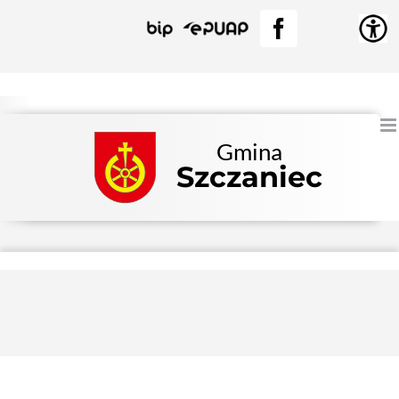
Przejdź
BIP
EPUAP
Facebook
do
zawartości
Gmina
Szczaniec