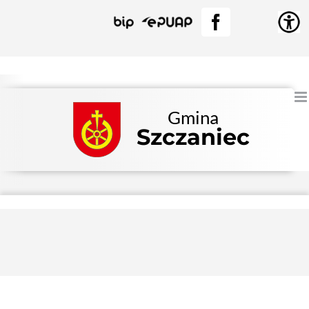
Przejdź
BIP
EPUAP
Facebook
do
zawartości
Gmina
Szczaniec