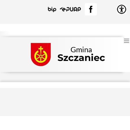
Przejdź
BIP
EPUAP
Facebook
do
zawartości
Gmina
Szczaniec