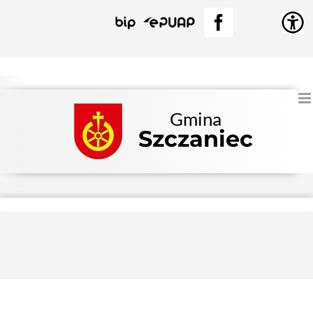
Przejdź
BIP
EPUAP
Facebook
do
zawartości
Gmina
Szczaniec