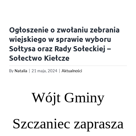
Ogłoszenie o zwołaniu zebrania
wiejskiego w sprawie wyboru
Sołtysa oraz Rady Sołeckiej –
Sołectwo Kiełcze
By
Natalia
|
21 maja, 2024
|
Aktualności
Wójt Gminy
Szczaniec zaprasza