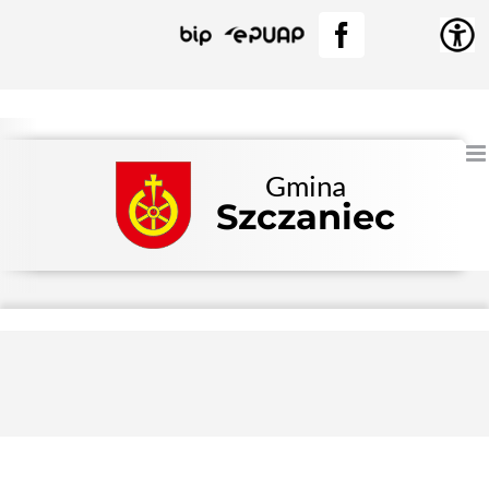
Przejdź
BIP
EPUAP
Facebook
do
zawartości
Gmina
Szczaniec