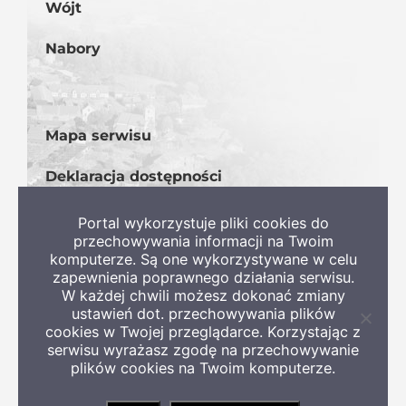
Wójt
Nabory
Mapa serwisu
Deklaracja dostępności
BIP
Portal wykorzystuje pliki cookies do
przechowywania informacji na Twoim
komputerze. Są one wykorzystywane w celu
zapewnienia poprawnego działania serwisu.
W każdej chwili możesz dokonać zmiany
ustawień dot. przechowywania plików
Zamkni
cookies w Twojej przeglądarce. Korzystając z
informa
serwisu wyrażasz zgodę na przechowywanie
o
Copyright 2022 Gmina Szczaniec
plików cookies na Twoim komputerze.
ciastec