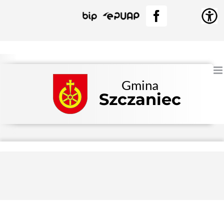
Przejdź
BIP
EPUAP
Facebook
do
zawartości
Gmina
Szczaniec