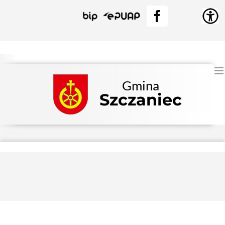
Przejdź
BIP
EPUAP
Facebook
do
zawartości
Gmina
Szczaniec