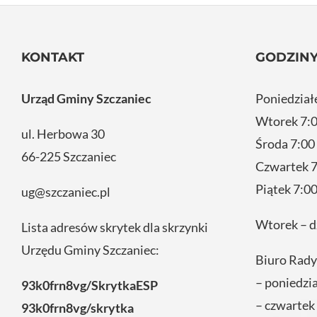
KONTAKT
GODZINY
Urząd Gminy Szczaniec
Poniedział
Wtorek 7:0
ul. Herbowa 30
Środa 7:00
66-225 Szczaniec
Czwartek 7
Piątek 7:00
ug@szczaniec.pl
Wtorek – d
Lista adresów skrytek dla skrzynki
Urzędu Gminy Szczaniec:
Biuro Rady
– poniedzi
93k0frn8vg/SkrytkaESP
– czwartek
93k0frn8vg/skrytka