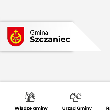
Przejdź
do
zawartości
Gmina
Szczaniec
Władze gminy
Urząd Gminy
R