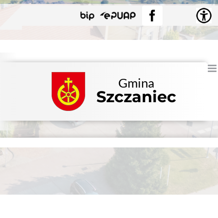
Przejdź
BIP
EPUAP
Facebook
do
zawartości
Gmina
Szczaniec