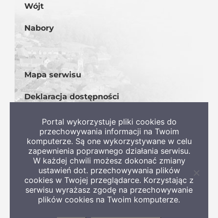
Wójt
Nabory
Mapa serwisu
Deklaracja dostępności
BIP
Portal wykorzystuje pliki cookies do
przechowywania informacji na Twoim
komputerze. Są one wykorzystywane w celu
zapewnienia poprawnego działania serwisu.
W każdej chwili możesz dokonać zmiany
ustawień dot. przechowywania plików
Zamkni
cookies w Twojej przeglądarce. Korzystając z
informa
serwisu wyrażasz zgodę na przechowywanie
o
Copyright 2022 Gmina Szczaniec
plików cookies na Twoim komputerze.
ciastec