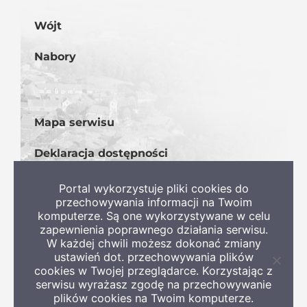
Wójt
Nabory
Mapa serwisu
Deklaracja dostępności
BIP
Portal wykorzystuje pliki cookies do
przechowywania informacji na Twoim
komputerze. Są one wykorzystywane w celu
zapewnienia poprawnego działania serwisu.
W każdej chwili możesz dokonać zmiany
ustawień dot. przechowywania plików
Zamkni
cookies w Twojej przeglądarce. Korzystając z
informa
serwisu wyrażasz zgodę na przechowywanie
o
plików cookies na Twoim komputerze.
ciastec
Copyright 2022 Gmina Szczaniec