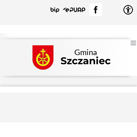
Przejdź
BIP
EPUAP
Facebook
do
zawartości
Gmina
Szczaniec