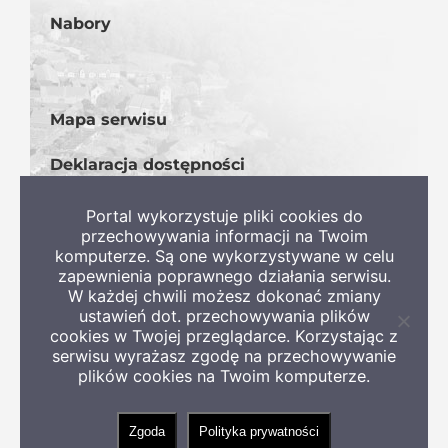
Nabory
Mapa serwisu
Deklaracja dostępności
BIP
Portal wykorzystuje pliki cookies do
przechowywania informacji na Twoim
komputerze. Są one wykorzystywane w celu
zapewnienia poprawnego działania serwisu.
W każdej chwili możesz dokonać zmiany
ustawień dot. przechowywania plików
Zamkni
cookies w Twojej przeglądarce. Korzystając z
informa
serwisu wyrażasz zgodę na przechowywanie
o
Copyright 2022 Gmina Szczaniec
plików cookies na Twoim komputerze.
ciastec
Zgoda
Polityka prywatności