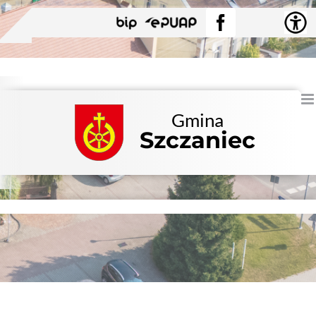
Przejdź
BIP
EPUAP
Facebook
do
zawartości
Gmina
Szczaniec