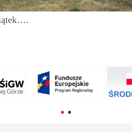
piątek….