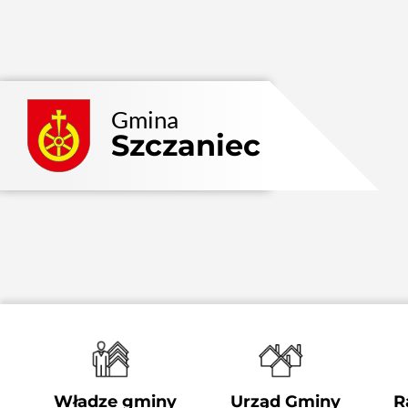
Przejdź
do
zawartości
Gmina
Szczaniec
Władze gminy
Urząd Gminy
R