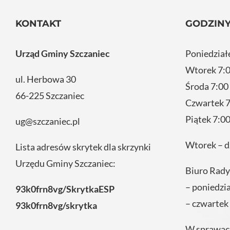
KONTAKT
GODZINY
Urząd Gminy Szczaniec
Poniedział
Wtorek 7:0
ul. Herbowa 30
Środa 7:00
66-225 Szczaniec
Czwartek 7
Piątek 7:00
ug@szczaniec.pl
Wtorek – d
Lista adresów skrytek dla skrzynki
Urzędu Gminy Szczaniec:
Biuro Rady
– poniedzi
93k0frn8vg/SkrytkaESP
– czwartek
93k0frn8vg/skrytka
W sprawach