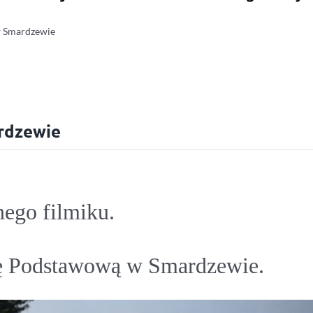
w Smardzewie
rdzewie
nego filmiku.
ę Podstawową w Smardzewie.