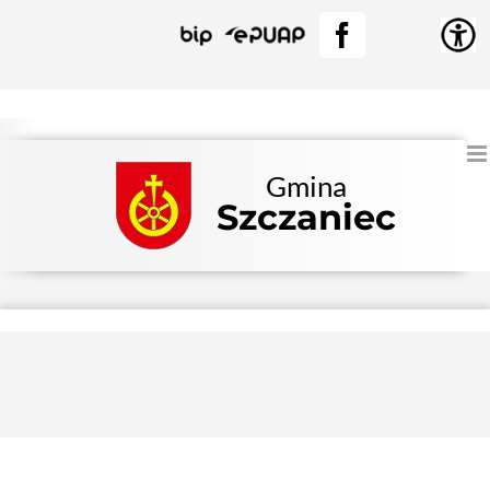
Przejdź
BIP
EPUAP
Facebook
do
zawartości
Gmina
Szczaniec