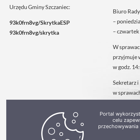
Urzędu Gminy Szczaniec:
Biuro Rady
– poniedzi
93k0frn8vg/SkrytkaESP
– czwartek
93k0frn8vg/skrytka
W sprawach
przyjmuje 
w godz. 14
Sekretarz i
w sprawach
codziennie
Urzędu.
Portal wykorzys
celu zapew
przechowywania p