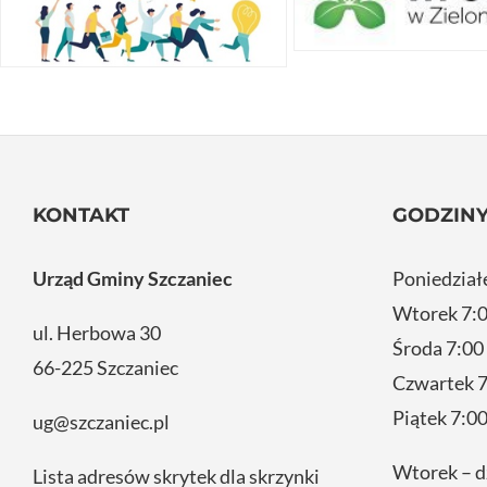
KONTAKT
GODZINY
Urząd Gminy Szczaniec
Poniedział
Wtorek 7:0
ul. Herbowa 30
Środa 7:00
66-225 Szczaniec
Czwartek 7
Piątek 7:00
ug@szczaniec.pl
Wtorek – d
Lista adresów skrytek dla skrzynki