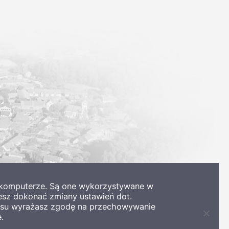
m komputerze. Są one wykorzystywane w
esz dokonać zmiany ustawień dot.
wisu wyrażasz zgodę na przechowywanie
.
Zamkni
informa