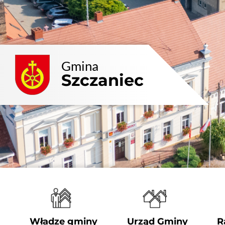
Przejdź
do
zawartości
Gmina
Szczaniec
Władze gminy
Urząd Gminy
R