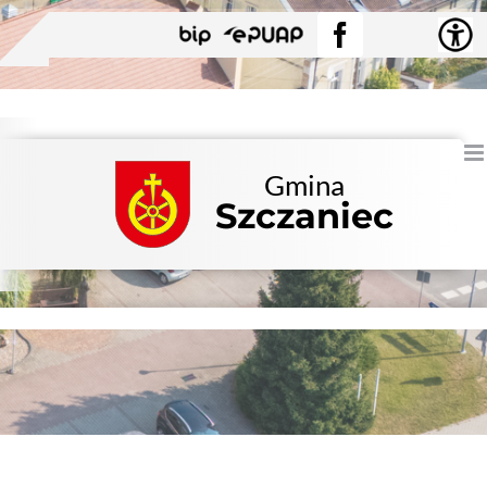
Przejdź
BIP
EPUAP
Facebook
do
zawartości
Gmina
Szczaniec