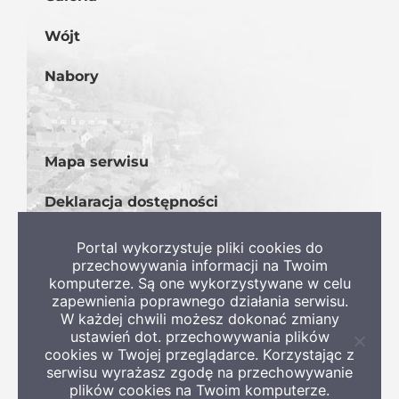
Wójt
Nabory
Mapa serwisu
Deklaracja dostępności
BIP
Portal wykorzystuje pliki cookies do
przechowywania informacji na Twoim
komputerze. Są one wykorzystywane w celu
zapewnienia poprawnego działania serwisu.
W każdej chwili możesz dokonać zmiany
ustawień dot. przechowywania plików
Zamkni
cookies w Twojej przeglądarce. Korzystając z
informa
serwisu wyrażasz zgodę na przechowywanie
o
Copyright 2022 Gmina Szczaniec
plików cookies na Twoim komputerze.
ciastec