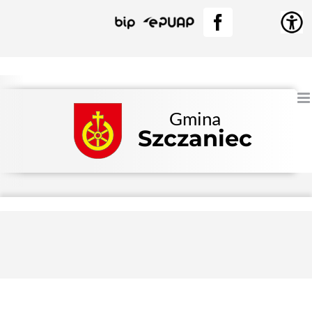
Przejdź
BIP
EPUAP
Facebook
do
zawartości
Gmina
Szczaniec