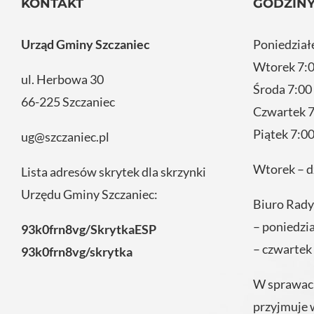
KONTAKT
GODZINY
Urząd Gminy Szczaniec
Poniedział
Wtorek 7:0
ul. Herbowa 30
Środa 7:00
66-225 Szczaniec
Czwartek 7
Piątek 7:00
ug@szczaniec.pl
Wtorek – d
Lista adresów skrytek dla skrzynki
Urzędu Gminy Szczaniec:
Biuro Rady
– poniedzi
93k0frn8vg/SkrytkaESP
– czwartek
93k0frn8vg/skrytka
W sprawach
przyjmuje 