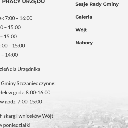
 PRACY URZĘDU
Sesje Rady Gminy
Galeria
ek 7:00 – 16:00
0 – 15:00
Wójt
 – 15:00
Nabory
:00 – 15:00
 – 14:00
zień dla Urzędnika
 Gminy Szczaniec czynne:
ałek w godz. 8:00-16:00
 w godz. 7:00-15:00
 skarg i wniosków Wójt
w poniedziałki