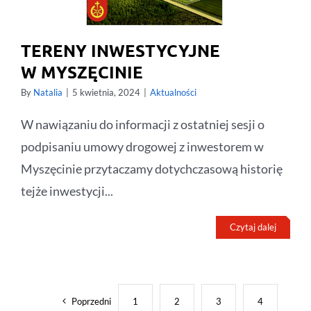
TERENY INWESTYCYJNE
W MYSZĘCINIE
By
Natalia
|
5 kwietnia, 2024
|
Aktualności
W nawiązaniu do informacji z ostatniej sesji o
podpisaniu umowy drogowej z inwestorem w
Myszęcinie przytaczamy dotychczasową historię
tejże inwestycji...
Czytaj dalej
Poprzedni
1
2
3
4