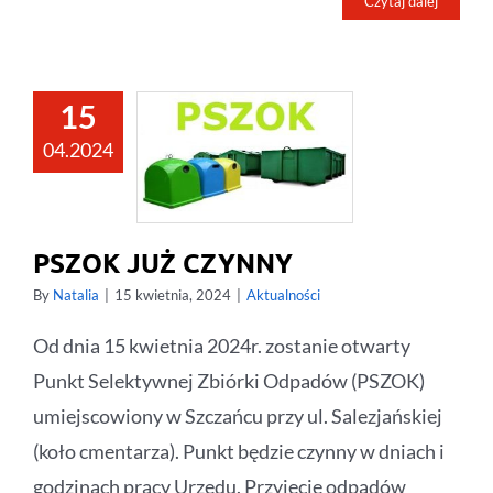
Czytaj dalej
15
04.2024
PSZOK JUŻ CZYNNY
By
Natalia
|
15 kwietnia, 2024
|
Aktualności
Od dnia 15 kwietnia 2024r. zostanie otwarty
Punkt Selektywnej Zbiórki Odpadów (PSZOK)
umiejscowiony w Szczańcu przy ul. Salezjańskiej
(koło cmentarza). Punkt będzie czynny w dniach i
godzinach pracy Urzędu. Przyjęcie odpadów