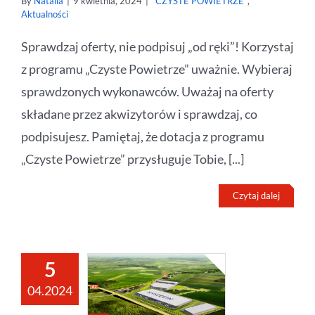
By
Natalia
|
9 kwietnia, 2024
|
"CZYSTE POWIETRZE"
,
Aktualności
Sprawdzaj oferty, nie podpisuj „od ręki”! Korzystaj
z programu „Czyste Powietrze” uważnie. Wybieraj
sprawdzonych wykonawców. Uważaj na oferty
składane przez akwizytorów i sprawdzaj, co
podpisujesz. Pamiętaj, że dotacja z programu
„Czyste Powietrze” przysługuje Tobie, [...]
Czytaj dalej
5
04.2024