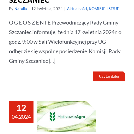
By
Natalia
|
12 kwietnia, 2024
|
Aktualności
,
KOMISJE I SESJE
O G Ł O S Z E N I E Przewodniczący Rady Gminy
Szczaniec informuje, że dnia 17 kwietnia 2024r. o
godz. 9:00 w Sali Wielofunkcyjnej przy UG
odbędzie się wspólne posiedzenie Komisji Rady
Gminy Szczaniec [...]
Czytaj dalej
12
04.2024