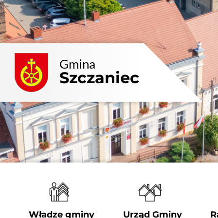
Przejdź
do
zawartości
Gmina
Szczaniec
Władze gminy
Urząd Gminy
R