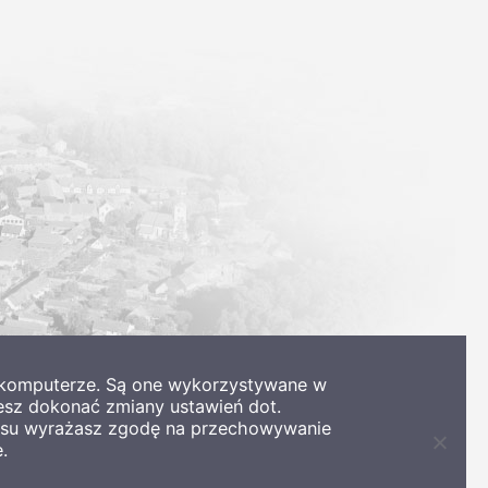
m komputerze. Są one wykorzystywane w
esz dokonać zmiany ustawień dot.
wisu wyrażasz zgodę na przechowywanie
.
Zamkni
informa
o