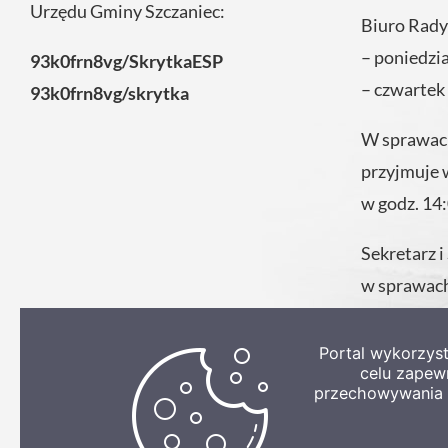
Urzędu Gminy Szczaniec:
Biuro Rady
– poniedzi
93k0frn8vg/SkrytkaESP
– czwartek
93k0frn8vg/skrytka
W sprawach
przyjmuje 
w godz. 14
Sekretarz i
w sprawach
codziennie
Urzędu.
Portal wykorzys
celu zapew
przechowywania p