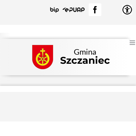
Przejdź
BIP
EPUAP
Facebook
do
zawartości
Gmina
Szczaniec