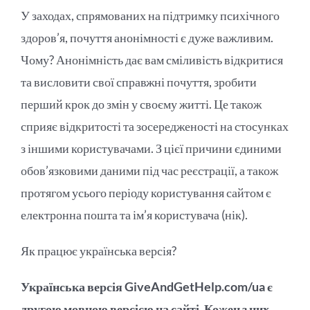
У заходах, спрямованих на підтримку психічного
здоров’я, почуття анонімності є дуже важливим.
Чому? Анонімність дає вам сміливість відкритися
та висловити свої справжні почуття, зробити
перший крок до змін у своєму житті. Це також
сприяє відкритості та зосередженості на стосунках
з іншими користувачами. З цієї причини єдиними
обов’язковими даними під час реєстрації, а також
протягом усього періоду користування сайтом є
електронна пошта та ім’я користувача (нік).
Як працює українська версія?
Українська версія GiveAndGetHelp.com/ua є
другою мовною версією на сайті. Кожен з них