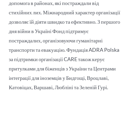
допомога в районах, які постраждали від
стихійних лих. Міжнародний характер організації
дозволяє їй діяти швидко та ефективно. З першого
дня війни в Україні Фонд підтримує
постраждалих, організовуючи гуманітарні
транспорти та евакуацію. Фундація ADRA Polska
за підтримки організації CARE також керує
притулками для біженців з України та Центрами
інтеграції для іноземців у Бидгощі, Вроцлаві,
Катовіцах, Варшаві, Любліні та Зеленій Гурі.