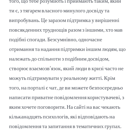
того, що тебе розуміють і приймають таким, який
ти є, з тягарем власного минулого досвіду та
випробувань. Це заразом підтримка у вирішенні
повсякденних труднощів разом з іншими, хто мав
подібні спогади. Безсумнівно, одночасне
отримання та надання підтримки іншим людям, що
належать до спільноти з подібним досвідом,
створює взаємозв’язок, який люди в кризі часто не
можуть підтримувати у реальному житті. Крім
того, на порталі є чат, де ви можете безпосередньо
написати приватне повідомлення користувачеві, з
яким хочете поговорити. На сайті на вас чекають
кільканадцять психологів, які відповідають на
повідомлення та запитання в тематичних групах.