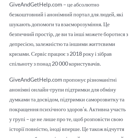
GiveAndGetHelp.com – це абсолютно
безкоштовний і анонімний портал для людей, які
шукають допомоги та взаєморозуміння. Це
безпечний простір, де ви та інші можете боротися з
депресією, залежністю та іншими життєвими
кризами. Сервіс працює з 2018 року і зібрав
спільноту з понад 20 000 користувачів.
GiveAndGetHelp.com пропонує різноманітні
анонімні онлайн-групи підтримки для обміну
думками та досвідом, підтримки саморозвитку та
покращення психічного здоров’я. Активна участь
у групі – це не лише про те, щоб розповісти свою
історії повністю, іноді вперше. Це також відчуття