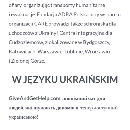
ofiary, organizując transporty humanitarne
i ewakuacje. Fundacja ADRA Polska przy wsparciu
organizacji CARE prowadzi także schroniska dla
uchodźców z Ukrainy i Centra Integracyjne dla
Cudzoziemców, zlokalizowane w Bydgoszczy,
Katowicach, Warszawie, Lublinie, Wrocławiu
i Zielonej Górze.
W JĘZYKU UKRAIŃSKIM
GiveAndGetHelp.com, анонімний чат для
людей, які шукають допомоги
, тепер доступний
українською!