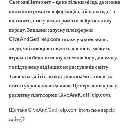
Сьогодні Інтернет – це не тільки місце, де можна
швидко отримати інформацію, а й налагодити
контакти, стосунки, отримати доброзичливу
пораду. Завдяки запуску платформи
GiveAndGetHelp.com також українською,
люди, які використовують цю мову, можуть
отримати безкоштовну психологічну допомогу
та підтримку від інших користувачів сайту.
Також на сайті є розділ з новинами та короткі
статті українською мовою. Це черговий крок у
розвитку платформи GiveAndGetHelp.com.
Що таке GiveAndGetHelp.com (польська версія
сайту)?