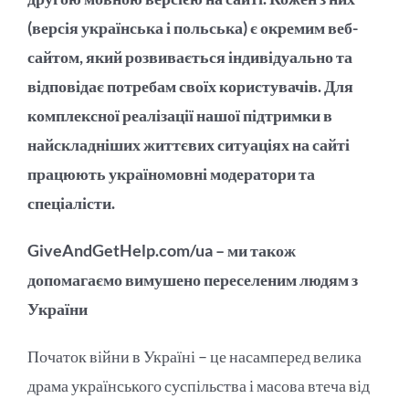
(версія українська і польська) є окремим веб-
сайтом, який розвивається індивідуально та
відповідає потребам своїх користувачів. Для
комплексної реалізації нашої підтримки в
найскладніших життєвих ситуаціях на сайті
працюють україномовні модератори та
спеціалісти.
GiveAndGetHelp.com/ua – ми також
допомагаємо вимушено переселеним людям з
України
Початок війни в Україні – це насамперед велика
драма українського суспільства і масова втеча від