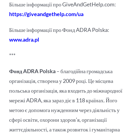
Більше інформації про GiveAndGetHelp.com:
https://giveandgethelp.com/ua
Більше інформації про Фонд ADRA Polska:
www.adra.pl
***
Фонд ADRA Polska
– благодійна громадська
організація, створена у 2009 році. Це місцева
польська організація, яка входить до міжнародної
мережі ADRA, яка зараз діє в 118 країнах. Його
метою є допомога нужденним через діяльність у
сфері освіти, охорони здоров’я, організації
життєдіяльності, а також розвиток і гуманітарна