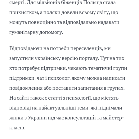
смерті. Для мільйонів біженців Польща стала
прихистком, а поляки довели всьому світу, що
можуть повноцінно та відповідально надавати
гуманітарну допомогу.
Відповідаючи на потреби переселенців, ми
запустили українську версію порталу. Тут на тих,
хто потребує підтримки, чекають тематичні групи
підтримки, чат і психолог, якому можна написати
повідомлення або поставити запитання в групах.
На сайті також є статті з психології, що містять
відповіді на найактуальніші теми, які піднімали
жінки з України під час консультацій та майстер-
класів.