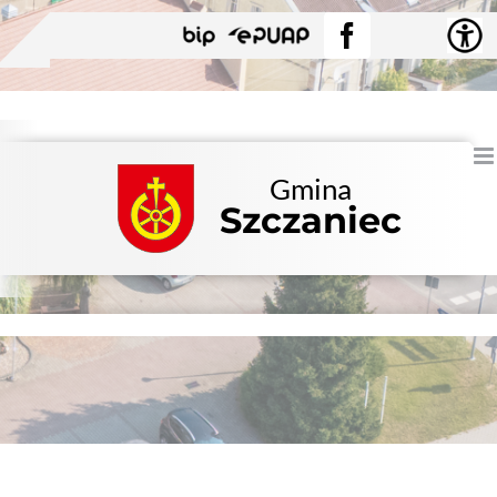
Przejdź
BIP
EPUAP
Facebook
do
zawartości
Gmina
Szczaniec